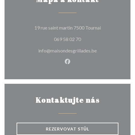
((otevře se v no
19 rue saint martin 7500 Tournai
069 58 02 70
info@maisondesgrillades.be
Facebook ((otevře se v nové
Kontaktujte nás
REZERVOVAT STŮL