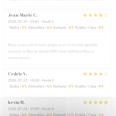
Jean-Marie
C
2026-07-29
- 19:45 - Hosté 2
Služba
:
4
/5
Atmosféra
:
4
/5
Kuchyně
:
4
/5
Kvalita / Cena
:
4
/5
Nous avons pris le menu proposé et ce fut une agréable
surprise, le filet de viande BBB super délicieux Nous y
retournerons
Cedric
V
2026-07-22
- 18:30 - Hosté 2
Služba
:
4
/5
Atmosféra
:
4
/5
Kuchyně
:
4
/5
Kvalita / Cena
:
4
/5
kevin
M
2026-07-24
- 19:00 - Hosté 4
Služba
:
4
/5
Atmosféra
:
4
/5
Kuchyně
:
5
/5
Kvalita / Cena
:
5
/5