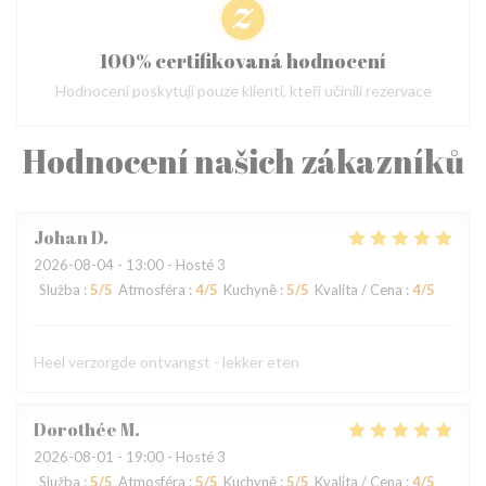
100% certifikovaná hodnocení
Hodnocení poskytují pouze klienti, kteří učinili rezervace
Hodnocení našich zákazníků
Johan
D
2026-08-04
- 13:00 - Hosté 3
Služba
:
5
/5
Atmosféra
:
4
/5
Kuchyně
:
5
/5
Kvalita / Cena
:
4
/5
Heel verzorgde ontvangst - lekker eten
Dorothée
M
2026-08-01
- 19:00 - Hosté 3
Služba
:
5
/5
Atmosféra
:
5
/5
Kuchyně
:
5
/5
Kvalita / Cena
:
4
/5