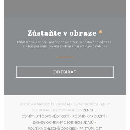
Zůstaňte v obraze
*
Přihlaste se k odběru našeho newsletteru a dostávejte od nás e-
mailem personalizovaná sdělení a marketingové nabídky.
ODEBÍRAT
© 2026 LA MAISON DES GRILLADES — WEBOVÉ STRÁNKY
((OTEVŘE SE V NO
RESTAURACE BYLY VYTVOŘENY
ZENCHEF
ODMÍTNUTÍ ODPOVĚDNOSTI
PODMÍNKY POUŽITÍ
((OTEVŘE SE V NOVÉM OKNĚ))
((OTEVŘE SE V NOVÉM 
ZÁSADY OCHRANY OSOBNÍCH ÚDAJŮ
((OTEVŘE SE V NOVÉM OKNĚ))
POLITIKA OHLEDNĚ COOKIES
PRISTUPNOST