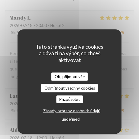
Mandy
L
2026-07-18
- 20:00 - Hosté 2
Služba
:
5
/5
Atmosféra
:
5
/5
Kuchyně
:
5
/5
Kvalita / Cena
:
5
/5
Tato stránka využívá cookies
a dává ti na výběr, co chceš
Personnel très agréable et à l'écoute du client. La viande est
aktivovat
si tendre et tous les accompagnements sont exquis ! Plus
que ravis de votre restaurant et nous y reviendrons dans pas
longtemps.
OK, přijmout vše
Odmítnout všechny cookies
Laurence
M
Přizpůsobit
2026-07-20
- 19:30 - Hosté 4
Zásady ochrany osobních údajů
Služba
:
4
/5
Atmosféra
:
4
/5
Kuchyně
:
5
/5
Kvalita / Cena
:
4
/5
undefined
Aldo
D
2026-07-18
- 19:00 - Hosté 4