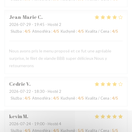
Jean-Marie
C
2026-07-29
- 19:45 - Hosté 2
Služba
:
4
/5
Atmosféra
:
4
/5
Kuchyně
:
4
/5
Kvalita / Cena
:
4
/5
Nous avons pris le menu proposé et ce fut une agréable
surprise, le filet de viande BBB super délicieux Nous y
retournerons
Cedric
V
2026-07-22
- 18:30 - Hosté 2
Služba
:
4
/5
Atmosféra
:
4
/5
Kuchyně
:
4
/5
Kvalita / Cena
:
4
/5
kevin
M
2026-07-24
- 19:00 - Hosté 4
Služba
:
4
/5
Atmosféra
:
4
/5
Kuchyně
:
5
/5
Kvalita / Cena
:
5
/5