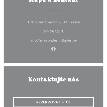
((otevře se v no
19 rue saint martin 7500 Tournai
069 58 02 70
info@maisondesgrillades.be
Facebook ((otevře se v nové
Kontaktujte nás
REZERVOVAT STŮL