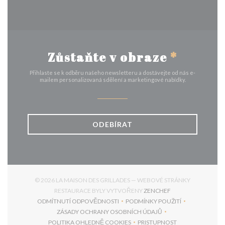
Zůstaňte v obraze
*
Přihlaste se k odběru našeho newsletteru a dostávejte od nás e-
mailem personalizovaná sdělení a marketingové nabídky.
ODEBÍRAT
© 2026 LA MAISON DES GRILLADES — WEBOVÉ STRÁNKY
((OTEVŘE SE V NO
RESTAURACE BYLY VYTVOŘENY
ZENCHEF
ODMÍTNUTÍ ODPOVĚDNOSTI
PODMÍNKY POUŽITÍ
((OTEVŘE SE V NOVÉM OKNĚ))
((OTEVŘE SE V NOVÉM 
ZÁSADY OCHRANY OSOBNÍCH ÚDAJŮ
((OTEVŘE SE V NOVÉM OKNĚ))
POLITIKA OHLEDNĚ COOKIES
PRISTUPNOST