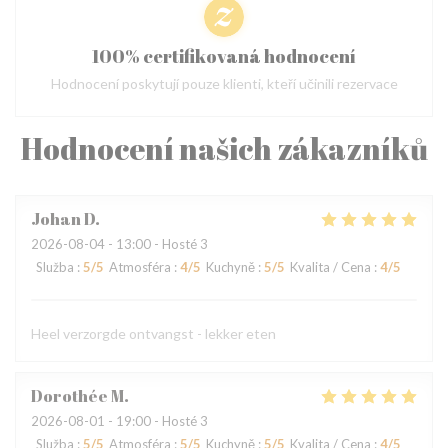
100% certifikovaná hodnocení
Hodnocení poskytují pouze klienti, kteří učinili rezervace
Hodnocení našich zákazníků
Johan
D
2026-08-04
- 13:00 - Hosté 3
Služba
:
5
/5
Atmosféra
:
4
/5
Kuchyně
:
5
/5
Kvalita / Cena
:
4
/5
Heel verzorgde ontvangst - lekker eten
Dorothée
M
2026-08-01
- 19:00 - Hosté 3
Služba
:
5
/5
Atmosféra
:
5
/5
Kuchyně
:
5
/5
Kvalita / Cena
:
4
/5