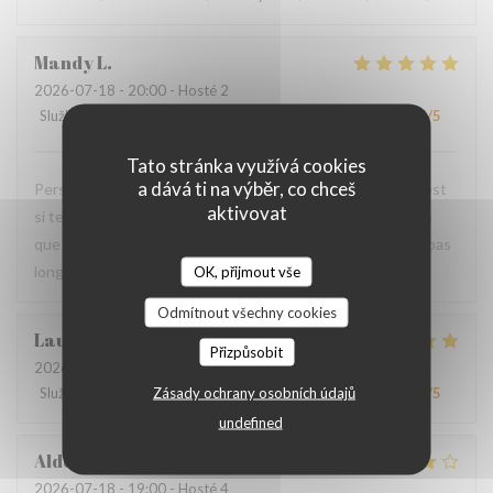
Mandy
L
2026-07-18
- 20:00 - Hosté 2
Služba
:
5
/5
Atmosféra
:
5
/5
Kuchyně
:
5
/5
Kvalita / Cena
:
5
/5
Tato stránka využívá cookies
a dává ti na výběr, co chceš
Personnel très agréable et à l'écoute du client. La viande est
aktivovat
si tendre et tous les accompagnements sont exquis ! Plus
que ravis de votre restaurant et nous y reviendrons dans pas
longtemps.
OK, přijmout vše
Odmítnout všechny cookies
Laurence
M
Přizpůsobit
2026-07-20
- 19:30 - Hosté 4
Zásady ochrany osobních údajů
Služba
:
4
/5
Atmosféra
:
4
/5
Kuchyně
:
5
/5
Kvalita / Cena
:
4
/5
undefined
Aldo
D
2026-07-18
- 19:00 - Hosté 4