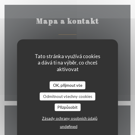
Mapa a kontakt
((otevře se v no
19 rue saint martin 7500 Tournai
Tato stránka využívá cookies
069 58 02 70
a dává ti na výběr, co chceš
aktivovat
info@maisondesgrillades.be
OK, přijmout vše
Facebook ((otevře se v nové
Odmítnout všechny cookies
Přizpůsobit
Zásady ochrany osobních údajů
Kontaktujte nás
undefined