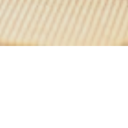
La maison des grillades
s Grillades
vous invite à la dégustation de viandes belges et intern
crus, rhums ou whiskys dans un cadre unique à Tournai. Au sein d
mi-chemin entre raffinement et matériaux bruts, l'harmonie subtile
pose déjà les bases d'un repas qui s'annonce riche en nuances.