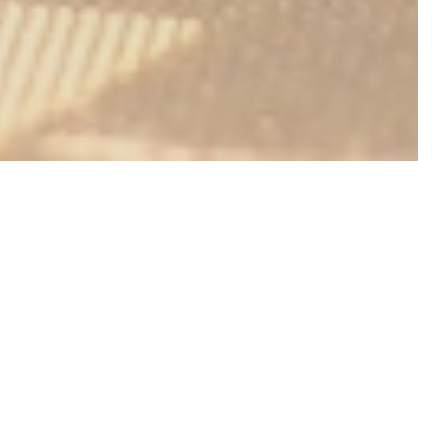
ationales ainsi
'une atmosphère
 de l'éclairage