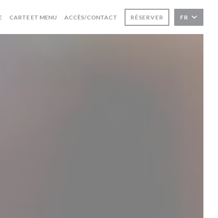
((OUVRE UNE NOUVELLE FENÊTRE))
((OUVRE UNE NOUVELLE FENÊTRE))
E
CARTE ET MENU
ACCÈS/CONTACT
RÉSERVER
FR