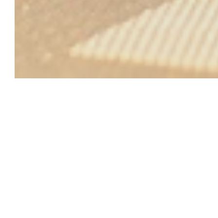
La Maison de
que de grands 
chaleureuse à 